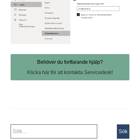
Behöver du fortfarande hjälp?
Klicka här för att kontakta Servicedesk!