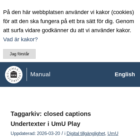
På den här webbplatsen använder vi kakor (cookies)
för att den ska fungera på ett bra sätt för dig. Genom
att surfa vidare godkänner du att vi använder kakor.
Vad är kakor?
Jag förstår
Manual
English
Taggarkiv:
closed captions
Undertexter i UmU Play
/
Uppdaterad: 2026-03-20
i
Digital tillgänglighet
,
UmU