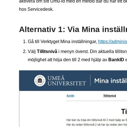
aktivera om sitt Umu-id med en metod där du har ett b
hos Servicedesk.
Alternativ 1: Via Mina instäl
Gå till Verktyget Mina inställningar,
https://admini
Välj
Tillitsnivå
i menyn överst. Din aktuella tillitsn
möjlighet att höja den till 2 med hjälp av
BankID
e