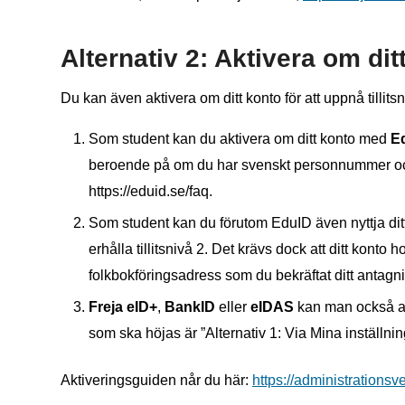
Alternativ 2: Aktivera om ditt 
Du kan även aktivera om ditt konto för att uppnå till
Som student kan du aktivera om ditt konto med
E
beroende på om du har svenskt personnummer och 
https://eduid.se/faq.
Som student kan du förutom EduID även nyttja dit
erhålla tillitsnivå 2. Det krävs dock att ditt konto h
folkbokföringsadress som du bekräftat ditt antag
Freja eID+
,
BankID
eller
eIDAS
kan man också anv
som ska höjas är ”Alternativ 1: Via Mina inställnin
Aktiveringsguiden når du här:
https://administrations