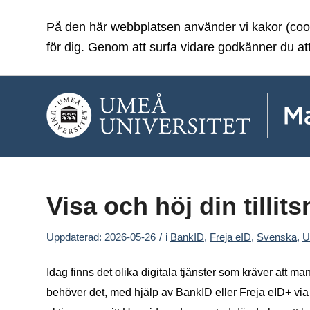
På den här webbplatsen använder vi kakor (cooki
för dig. Genom att surfa vidare godkänner du at
Visa och höj din tillits
/
Uppdaterad: 2026-05-26
i
BankID
,
Freja eID
,
Svenska
,
U
Idag finns det olika digitala tjänster som kräver att man h
behöver det, med hjälp av BankID eller Freja eID+ via 