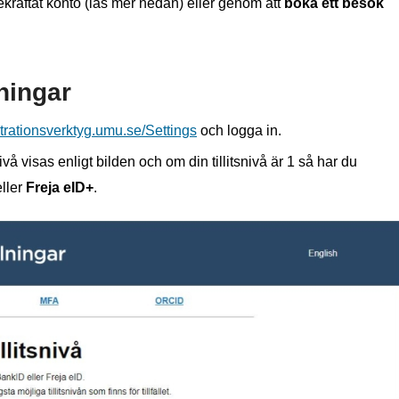
ekräftat konto (läs mer nedan) eller genom att
boka ett besök
lningar
strationsverktyg.umu.se/Settings
och logga in.
ivå visas enligt bilden och om din tillitsnivå är 1 så har du
ller
Freja eID+
.