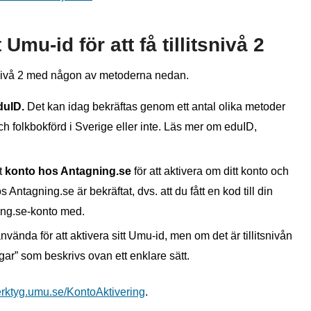
Umu-id för att få tillitsnivå 2
itsnivå 2 med någon av metoderna nedan.
duID.
Det kan idag bekräftas genom ett antal olika metoder
folkbokförd i Sverige eller inte. Läs mer om eduID,
t
konto hos Antagning.se
för att aktivera om ditt konto och
os Antagning.se är bekräftat, dvs. att du fått en kod till din
ning.se-konto med.
ända för att aktivera sitt Umu-id, men om det är tillitsnivån
gar” som beskrivs ovan ett enklare sätt.
verktyg.umu.se/KontoAktivering
.