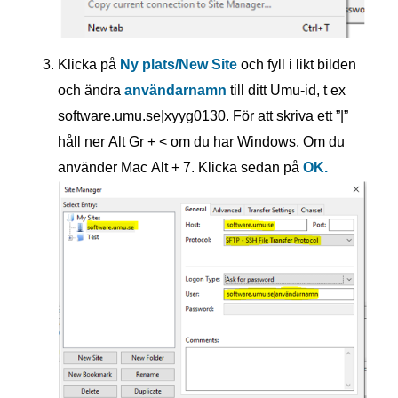
Klicka på
Ny plats/New Site
och fyll i likt bilden
och ändra
användarnamn
till ditt Umu-id, t ex
software.umu.se|xyyg0130. För att skriva ett ”|”
håll ner
Alt Gr + <
om du har Windows. Om du
använder Mac
Alt + 7
. Klicka sedan på
OK.