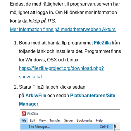
Endast de med rättigheter till programvaruservern har
möjlighet att logga in. Om Ni önskar mer information
kontakta
Inköp på ITS
.
Mer information finns på medarbetarwebben Aktum.
Börja med att hämta ftp programmet
FileZilla
från
följande länk och installera det. Programmet finns
för Windows, OSX och Linux.
https://filezilla-project.org/download.php?
show_all=1
Starta FileZilla och klicka sedan
på
Arkiv/File
och sedan
Platshanteraren/Site
Manager
.