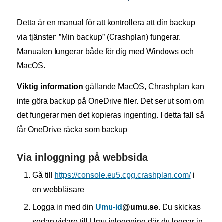
Detta är en manual för att kontrollera att din backup
via tjänsten ”Min backup” (Crashplan) fungerar.
Manualen fungerar både för dig med Windows och
MacOS.
Viktig information
gällande MacOS, Chrashplan kan
inte göra backup på OneDrive filer. Det ser ut som om
det fungerar men det kopieras ingenting. I detta fall så
får OneDrive räcka som backup
Via inloggning på webbsida
Gå till
https://console.eu5.cpg.crashplan.com/
i
en webbläsare
Logga in med din
Umu-id
@umu.se
. Du skickas
sedan vidare till Umu inloggning där du loggar in