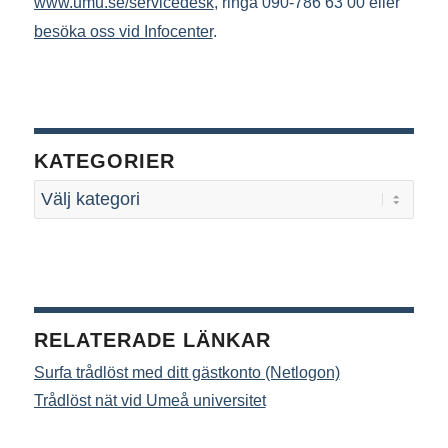
www.umu.se/servicedesk
, ringa 090-786 63 00 eller
besöka oss vid Infocenter
.
KATEGORIER
RELATERADE LÄNKAR
Surfa trådlöst med ditt gästkonto (Netlogon)
Trådlöst nät vid Umeå universitet