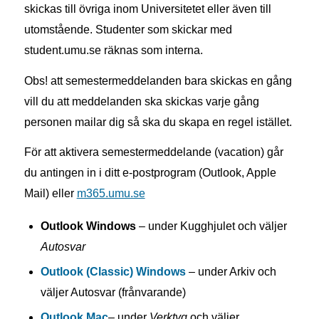
skickas till övriga inom Universitetet eller även till
utomstående. Studenter som skickar med
student.umu.se räknas som interna.
Obs!
att semestermeddelanden bara skickas en gång
vill du att meddelanden ska skickas varje gång
personen mailar dig så ska du skapa en regel istället.
För att aktivera semestermeddelande (vacation) går
du antingen in i ditt e-postprogram (Outlook, Apple
Mail) eller
m365.umu.se
Outlook Windows
– under
Kugghjulet
och väljer
Autosvar
Outlook (Classic) Windows
– under
Arkiv
och
väljer
Autosvar (frånvarande)
Outlook Mac
– under
Verktyg
och väljer