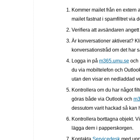
Kommer mailet från en extern a
mailet fastnat i spamfiltret via
Verifiera att avsändaren angett r
Är konversationer aktiverat? Kli
konversationstråd om det har 
Logga in på
m365.umu.se
och 
du via mobiltelefon och Outlook
utan den visar en nedladdad v
Kontrollera om du har något filt
göras både via Outlook och
m3
dessutom varit hackad så kan h
Kontrollera borttagna objekt. Vi
lägga dem i papperskorgen.
Kontakta
Servicedesk
med uppg