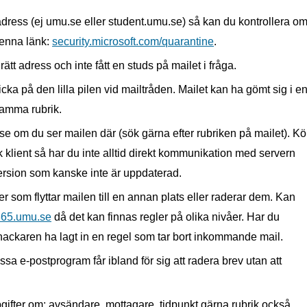
dress (ej umu.se eller student.umu.se) så kan du kontrollera o
 denna länk:
security.microsoft.com/quarantine
.
ätt adress och inte fått en studs på mailet i fråga.
cka på den lilla pilen vid mailtråden. Mailet kan ha gömt sig i e
samma rubrik.
se om du ser mailen där (sök gärna efter rubriken på mailet). Kö
 klient så har du inte alltid direkt kommunikation med servern
ersion som kanske inte är uppdaterad.
er som flyttar mailen till en annan plats eller raderar dem. Kan
65.umu.se
då det kan finnas regler på olika nivåer. Har du
ackaren ha lagt in en regel som tar bort inkommande mail.
ssa e-postprogram får ibland för sig att radera brev utan att
ifter om: avsändare, mottagare, tidpunkt gärna rubrik också.