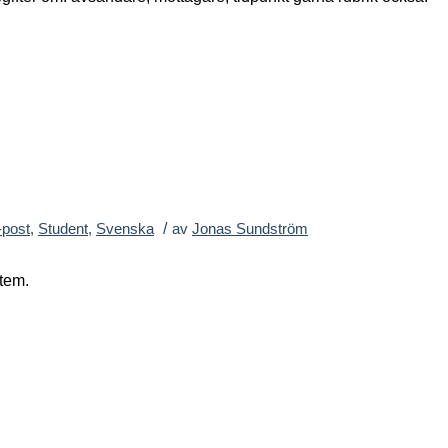
/
-post
,
Student
,
Svenska
av
Jonas Sundström
tem.