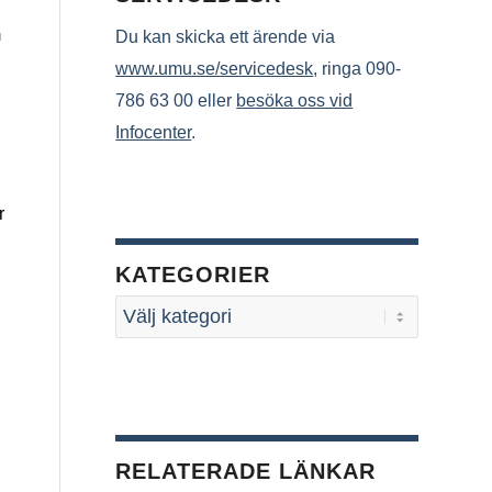
m
Du kan skicka ett ärende via
www.umu.se/servicedesk
, ringa 090-
786 63 00 eller
besöka oss vid
Infocenter
.
n
r
KATEGORIER
RELATERADE LÄNKAR