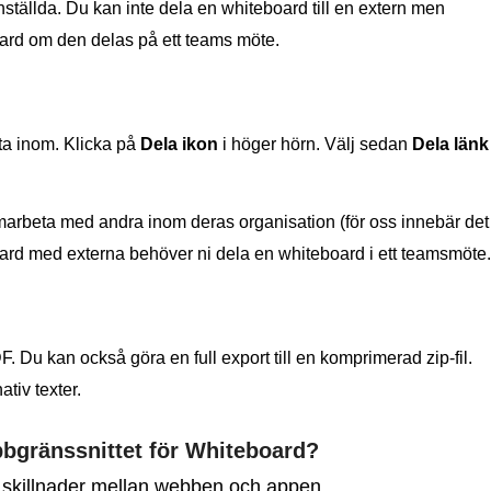
anställda. Du kan inte dela en whiteboard till en extern men
ard om den delas på ett teams möte.
ta inom. Klicka på
Dela ikon
i höger hörn. Välj sedan
Dela länk
rbeta med andra inom deras organisation (för oss innebär det
ard med externa behöver ni dela en whiteboard i ett teamsmöte.
DF. Du kan också göra en full export till en komprimerad zip-fil.
tiv texter.
bbgränssnittet för Whiteboard?
 skillnader mellan webben och appen.