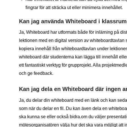
fingrar för att sträcka ut eller minimera innehållet.
Kan jag använda Whiteboard i klassru
Ja, Whiteboard har utformats både för inlärning på di
lektionen med en digital version av whiteboardtavlan så 
kopiera innehåll från whiteboardtavlan under lektionen
whiteboard där studenterna kan lägga till innehåll elle
ett fantastiskt verktyg för grupprojekt. Alla projektme
och ge feedback.
Kan jag dela en Whiteboard där ingen a
Ja, du delar din whiteboard med en länk och kan sedan 
som när du delar en fil. Du kan även dela en whiteboar
ska kunna se eller också bidra.om du väljer presenta
mötesorganisatören välja hur det ska vara möjligt att i