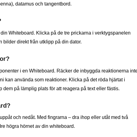
 penna), datamus och tangentbord.
?
 din Whiteboard. Klicka på de tre prickarna i verktygspanelen
bilder direkt från utklipp på din dator.
tor?
ponenter i en Whiteboard. Räcker de inbyggda reaktionerna int
om ni kan använda som reaktioner. Klicka på det röda hjärtat i
 dem på lämplig plats för att reagera på text eller fästis.
ard?
uppåt och nedåt. Med fingrarna – dra ihop eller utåt med två
edre högra hörnet av din whiteboard.