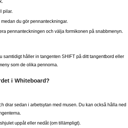
k.
l pilar.
ten medan du gör pennanteckningar.
markera pennanteckningen och välja formikonen på snabbmenyn.
 samtidigt håller in tangenten SHIFT på ditt tangentbord eller
a meny som de olika pennorna.
det i Whiteboard?
och drar sedan i arbetsytan med musen. Du kan också hålla ned
ngenterna.
julet uppåt eller nedåt (om tillämpligt).