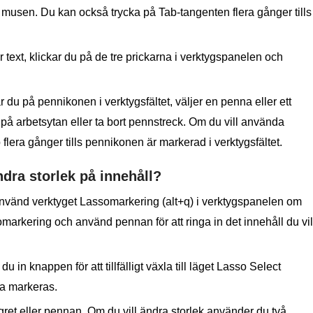
d musen. Du kan också trycka på Tab-tangenten flera gånger tills
ler text, klickar du på de tre prickarna i verktygspanelen och
r du på pennikonen i verktygsfältet, väljer en penna eller ett
å arbetsytan eller ta bort pennstreck. Om du vill använda
 flera gånger tills pennikonen är markerad i verktygsfältet.
ndra storlek på innehåll?
 använd verktyget Lassomarkering (alt+q) i verktygspanelen om
somarkering och använd pennan för att ringa in det innehåll du vil
in knappen för att tillfälligt växla till läget Lasso Select
ka markeras.
ngret eller pennan. Om du vill ändra storlek använder du två