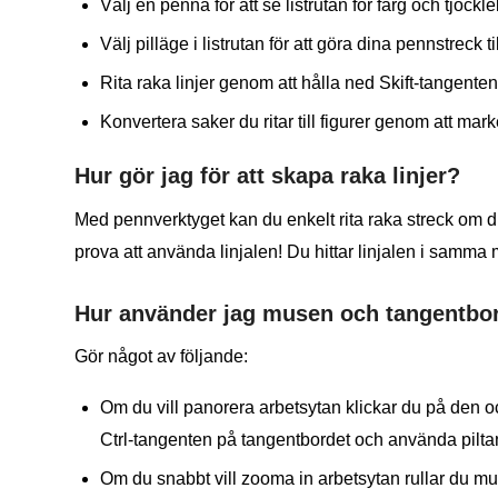
Välj en penna för att se listrutan för färg och tjockle
Välj pilläge i listrutan för att göra dina pennstreck til
Rita raka linjer genom att hålla ned Skift-tangen
Konvertera saker du ritar till figurer genom att 
Hur gör jag för att skapa raka linjer?
Med pennverktyget kan du enkelt rita raka streck om du
prova att använda linjalen! Du hittar linjalen i samm
Hur använder jag musen och tangentbor
Gör något av följande:
Om du vill panorera arbetsytan klickar du på den 
Ctrl-tangenten på tangentbordet och använda pilta
Om du snabbt vill zooma in arbetsytan rullar du mush