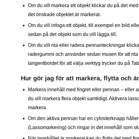
Om du vill markera ett objekt klickar du på det me
det önskade objektet är markerat.
Om du vill infoga ett objekt, till exempel en bild el
sedan på det objekt som du vill lägga till.
Om du vill rita eller radera pennanteckningar klicka
radergummi och använder sedan musen för att rita p
tangentbordet för att välja verktyg trycker du på Tab
Hur gör jag för att markera, flytta och ä
Markera innehåll med fingret eller pennan – eller
du vill markera flera objekt samtidigt. Aktivera las
markera.
Om den aktiva pennan har en cylinderknapp håller du 
(Lassomarkering) och ringar in det innehåll som s
När innehållet är markerat kan du flytta det med fi