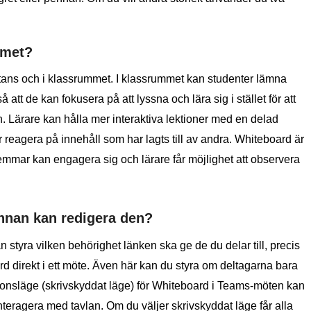
mmet?
stans och i klassrummet. I klassrummet kan studenter lämna
att de kan fokusera på att lyssna och lära sig i stället för att
. Lärare kan hålla mer interaktiva lektioner med en delad
r reagera på innehåll som har lagts till av andra. Whiteboard är
dlemmar kan engagera sig och lärare får möjlighet att observera
nnan kan redigera den?
styra vilken behörighet länken ska ge de du delar till, precis
d direkt i ett möte. Även här kan du styra om deltagarna bara
tionsläge (skrivskyddat läge) för Whiteboard i Teams-möten kan
nteragera med tavlan. Om du väljer skrivskyddat läge får alla