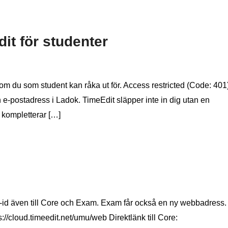
it för studenter
 som du som student kan råka ut för. Access restricted (Code: 401
en e-postadress i Ladok. TimeEdit släpper inte in dig utan en
 kompletterar […]
U-id även till Core och Exam. Exam får också en ny webbadress.
s://cloud.timeedit.net/umu/web Direktlänk till Core: