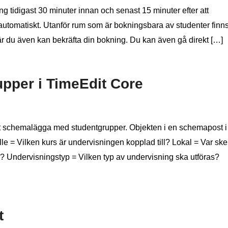
 tidigast 30 minuter innan och senast 15 minuter efter att
s automatiskt. Utanför rum som är bokningsbara av studenter finn
är du även kan bekräfta din bokning. Du kan även gå direkt […]
pper i TimeEdit Core
t schemalägga med studentgrupper. Objekten i en schemapost i
älle = Vilken kurs är undervisningen kopplad till? Lokal = Var ske
 Undervisningstyp = Vilken typ av undervisning ska utföras?
t