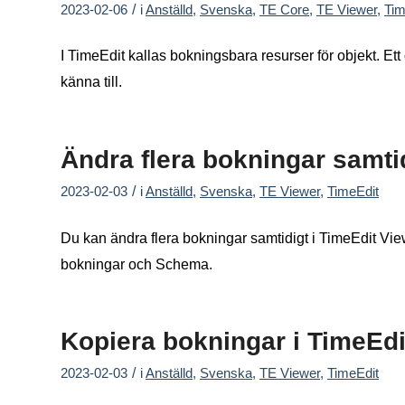
/
2023-02-06
i
Anställd
,
Svenska
,
TE Core
,
TE Viewer
,
Tim
I TimeEdit kallas bokningsbara resurser för objekt. E
känna till.
Ändra flera bokningar samti
/
2023-02-03
i
Anställd
,
Svenska
,
TE Viewer
,
TimeEdit
Du kan ändra flera bokningar samtidigt i TimeEdit Vi
bokningar och Schema.
Kopiera bokningar i TimeEdi
/
2023-02-03
i
Anställd
,
Svenska
,
TE Viewer
,
TimeEdit