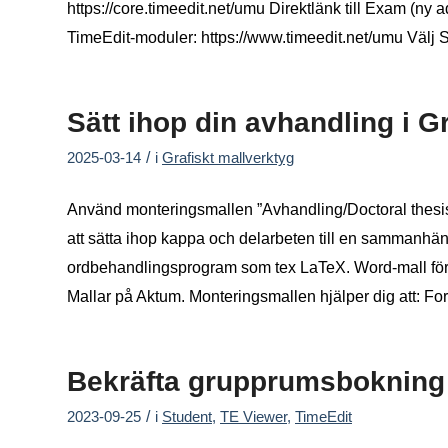
https://core.timeedit.net/umu Direktlänk till Exam (ny
TimeEdit-moduler: https://www.timeedit.net/umu Välj Si
Sätt ihop din avhandling i G
/
2025-03-14
i
Grafiskt mallverktyg
Använd monteringsmallen ”Avhandling/Doctoral thesis” 
att sätta ihop kappa och delarbeten till en sammanhä
ordbehandlingsprogram som tex LaTeX. Word-mall för k
Mallar på Aktum. Monteringsmallen hjälper dig att: F
Bekräfta grupprumsbokning 
/
2023-09-25
i
Student
,
TE Viewer
,
TimeEdit