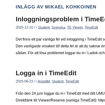
INLÄGG AV MIKAEL KOHKOINEN
Inloggningsproblem i TimeEd
/
2025-12-10
i
Student
,
Svenska
,
TE Viewer
,
TimeEdit
Det finns ett par vanliga fel vid inloggning i TimeEdit
Den vanligaste orsaken till detta fel är att du saknar 
sådan. För att lösa problemet loggar du in i Ladok och
Logga in i TimeEdit
/
2025-06-23
i
Anställd
,
Student
,
TimeEdit
Från den 24 juni loggar du in i TimeEdit med ditt UM
Direktlänk till Viewer/Reserve (vanliga TimeEdit): http