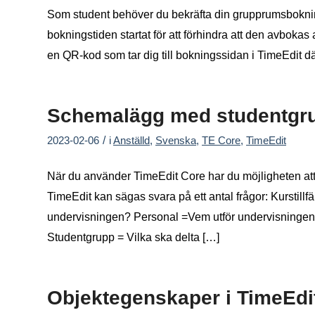
Som student behöver du bekräfta din grupprumsbokning
bokningstiden startat för att förhindra att den avboka
en QR-kod som tar dig till bokningssidan i TimeEdit d
Schemalägg med studentgru
/
2023-02-06
i
Anställd
,
Svenska
,
TE Core
,
TimeEdit
När du använder TimeEdit Core har du möjligheten at
TimeEdit kan sägas svara på ett antal frågor: Kurstillf
undervisningen? Personal =Vem utför undervisningen?
Studentgrupp = Vilka ska delta […]
Objektegenskaper i TimeEdi