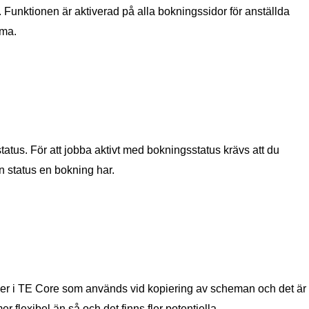
 Funktionen är aktiverad på alla bokningssidor för anställda
ema.
tatus. För att jobba aktivt med bokningsstatus krävs att du
n status en bokning har.
ioner i TE Core som används vid kopiering av scheman och det är
r flexibel än så och det finns fler potentiella