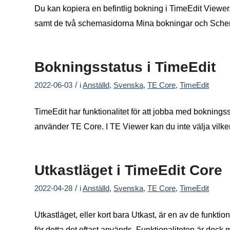
Du kan kopiera en befintlig bokning i TimeEdit Viewer.
samt de två schemasidorna Mina bokningar och Sch
Bokningsstatus i TimeEdit
/
2022-06-03
i
Anställd
,
Svenska
,
TE Core
,
TimeEdit
TimeEdit har funktionalitet för att jobba med bokningss
använder TE Core. I TE Viewer kan du inte välja vilke
Utkastläget i TimeEdit Core
/
2022-04-28
i
Anställd
,
Svenska
,
TE Core
,
TimeEdit
Utkastläget, eller kort bara Utkast, är en av de funkt
för detta det oftast används. Funktionaliteten är dock me