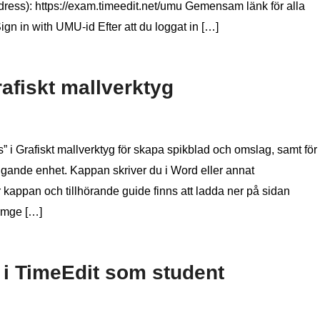
 adress): https://exam.timeedit.net/umu Gemensam länk för alla
gn in with UMU-id Efter att du loggat in […]
rafiskt mallverktyg
i Grafiskt mallverktyg för skapa spikblad och omslag, samt för
ngande enhet. Kappan skriver du i Word eller annat
appan och tillhörande guide finns att ladda ner på sidan
ormge […]
i TimeEdit som student