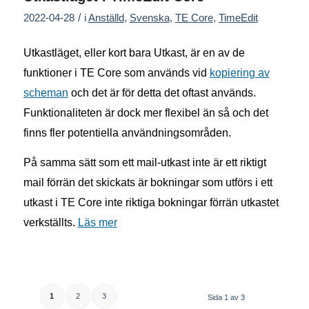
/
2022-04-28
i
Anställd
,
Svenska
,
TE Core
,
TimeEdit
Utkastläget, eller kort bara Utkast, är en av de
funktioner i TE Core som används vid
kopiering av
scheman
och det är för detta det oftast används.
Funktionaliteten är dock mer flexibel än så och det
finns fler potentiella användningsområden.
På samma sätt som ett mail-utkast inte är ett riktigt
mail förrän det skickats är bokningar som utförs i ett
utkast i TE Core inte riktiga bokningar förrän utkastet
verkställts.
Läs mer
1
2
3
Sida 1 av 3