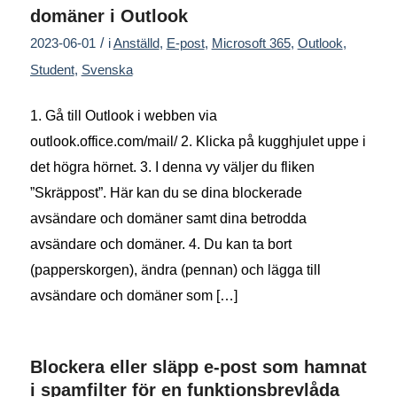
domäner i Outlook
/
2023-06-01
i
Anställd
,
E-post
,
Microsoft 365
,
Outlook
,
Student
,
Svenska
1. Gå till Outlook i webben via
outlook.office.com/mail/ 2. Klicka på kugghjulet uppe i
det högra hörnet. 3. I denna vy väljer du fliken
”Skräppost”. Här kan du se dina blockerade
avsändare och domäner samt dina betrodda
avsändare och domäner. 4. Du kan ta bort
(papperskorgen), ändra (pennan) och lägga till
avsändare och domäner som […]
Blockera eller släpp e-post som hamnat
i spamfilter för en funktionsbrevlåda