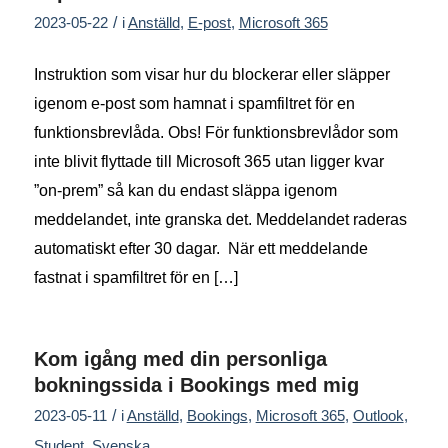
/
2023-05-22
i
Anställd
,
E-post
,
Microsoft 365
Instruktion som visar hur du blockerar eller släpper
igenom e-post som hamnat i spamfiltret för en
funktionsbrevlåda. Obs! För funktionsbrevlådor som
inte blivit flyttade till Microsoft 365 utan ligger kvar
”on-prem” så kan du endast släppa igenom
meddelandet, inte granska det. Meddelandet raderas
automatiskt efter 30 dagar. När ett meddelande
fastnat i spamfiltret för en […]
Kom igång med din personliga
bokningssida i Bookings med mig
/
2023-05-11
i
Anställd
,
Bookings
,
Microsoft 365
,
Outlook
,
Student
,
Svenska