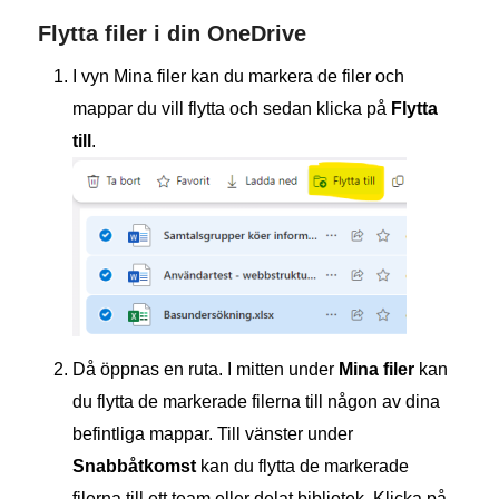
Flytta filer i din OneDrive
I vyn Mina filer kan du markera de filer och
mappar du vill flytta och sedan klicka på
Flytta
till
.
Då öppnas en ruta. I mitten under
Mina filer
kan
du flytta de markerade filerna till någon av dina
befintliga mappar. Till vänster under
Snabbåtkomst
kan du flytta de markerade
filerna till ett team eller delat bibliotek. Klicka på