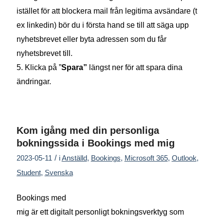
istället för att blockera mail
från legitima avsändare (t
ex linkedin) bör du i första hand se till att säga upp
nyhetsbrevet eller byta adressen som du får
nyhetsbrevet till.
5. Klicka på ”
Spara”
längst ner för att spara dina
ändringar.
Kom igång med din personliga
bokningssida i Bookings med mig
/
2023-05-11
i
Anställd
,
Bookings
,
Microsoft 365
,
Outlook
,
Student
,
Svenska
Bookings med
mig
är
e
tt
digital
t
personligt
bokningsverktyg
som