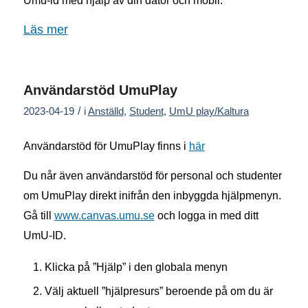
Umu-id med hjälp av din dator och mobil.
Läs mer
Användarstöd UmuPlay
/
2023-04-19
i
Anställd
,
Student
,
UmU play/Kaltura
Användarstöd för UmuPlay finns i
här
Du når även användarstöd för personal och studenter
om UmuPlay direkt inifrån den inbyggda hjälpmenyn.
Gå till
www.canvas.umu.se
och logga in med ditt
UmU-ID.
Klicka på ”Hjälp” i den globala menyn
Välj aktuell ”hjälpresurs” beroende på om du är