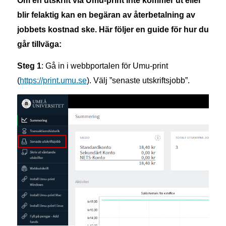
Om en utskrift via Umu-print inte kommer ut eller
blir felaktig kan en begäran av återbetalning av
jobbets kostnad ske. Här följer en guide för hur du
går tillväga:
Steg 1
: Gå in i webbportalen för Umu-print
(
https://print.umu.se
). Välj ”senaste utskriftsjobb”.